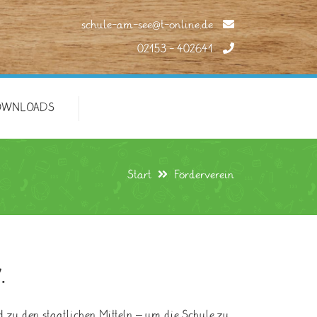
schule-am-see@t-online.de
02153 - 402641
OWNLOADS
Start
Förderverein
.
 zu den staatlichen Mitteln – um die Schule zu